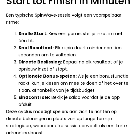
Start tot Finish in Minuten
Een typische SpinWave‑sessie volgt een voorspelbaar
ritme:
Snelle Start:
Kies een game, stel je inzet in met
één tik.
Snel Resultaat:
Elke spin duurt minder dan tien
seconden om te voltooien.
Directe Beslissing:
Bepaal na elk resultaat of je
opnieuw inzet of stopt.
Optionele Bonus‑spelen:
Als je een bonusfunctie
raakt, kun je kiezen om mee te doen of het over te
slaan, afhankelijk van je tijdsbudget.
Eindcontrole:
Bekijk je saldo voordat je de app
afsluit.
Deze cyclus moedigt spelers aan zich te richten op
directe beloningen in plaats van op lange termijn
strategieën, waardoor elke sessie aanvoelt als een korte
adrenaline‑boost.