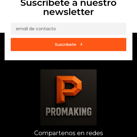
Suscríbete a nuestro
newsletter
Suscribete
Compartenos en redes