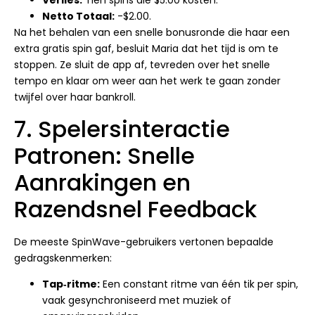
Verlies:
Tien spins die $5.00 kosten.
Netto Totaal:
-$2.00.
Na het behalen van een snelle bonusronde die haar een
extra gratis spin gaf, besluit Maria dat het tijd is om te
stoppen. Ze sluit de app af, tevreden over het snelle
tempo en klaar om weer aan het werk te gaan zonder
twijfel over haar bankroll.
7. Spelersinteractie
Patronen: Snelle
Aanrakingen en
Razendsnel Feedback
De meeste SpinWave-gebruikers vertonen bepaalde
gedragskenmerken:
Tap‑ritme:
Een constant ritme van één tik per spin,
vaak gesynchroniseerd met muziek of