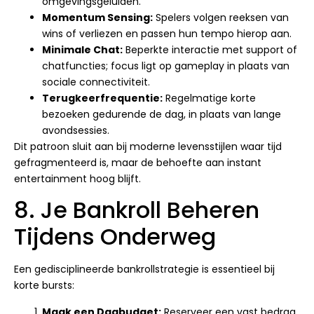
omgevingsgeluiden.
Momentum Sensing:
Spelers volgen reeksen van
wins of verliezen en passen hun tempo hierop aan.
Minimale Chat:
Beperkte interactie met support of
chatfuncties; focus ligt op gameplay in plaats van
sociale connectiviteit.
Terugkeerfrequentie:
Regelmatige korte
bezoeken gedurende de dag, in plaats van lange
avondsessies.
Dit patroon sluit aan bij moderne levensstijlen waar tijd
gefragmenteerd is, maar de behoefte aan instant
entertainment hoog blijft.
8. Je Bankroll Beheren
Tijdens Onderweg
Een gedisciplineerde bankrollstrategie is essentieel bij
korte bursts:
Maak een Dagbudget:
Reserveer een vast bedrag