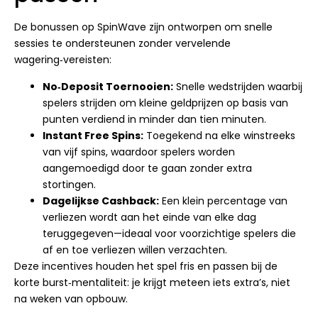
De bonussen op SpinWave zijn ontworpen om snelle
sessies te ondersteunen zonder vervelende
wagering‑vereisten:
No‑Deposit Toernooien:
Snelle wedstrijden waarbij
spelers strijden om kleine geldprijzen op basis van
punten verdiend in minder dan tien minuten.
Instant Free Spins:
Toegekend na elke winstreeks
van vijf spins, waardoor spelers worden
aangemoedigd door te gaan zonder extra
stortingen.
Dagelijkse Cashback:
Een klein percentage van
verliezen wordt aan het einde van elke dag
teruggegeven—ideaal voor voorzichtige spelers die
af en toe verliezen willen verzachten.
Deze incentives houden het spel fris en passen bij de
korte burst‑mentaliteit: je krijgt meteen iets extra’s, niet
na weken van opbouw.