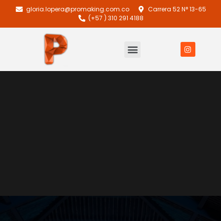
gloria.lopera@promaking.com.co
Carrera 52 N° 13-65
(+57 ) 310 291 4188