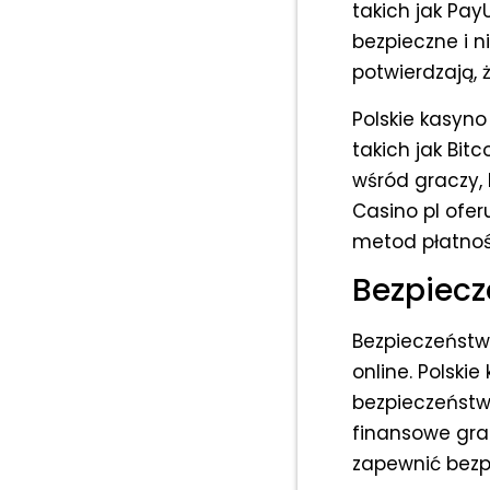
takich jak Pay
bezpieczne i 
potwierdzają, 
Polskie kasyno
takich jak Bit
wśród graczy, 
Casino pl ofer
metod płatnoś
Bezpiecz
Bezpieczeństw
online. Polski
bezpieczeństwa
finansowe gra
zapewnić bezp