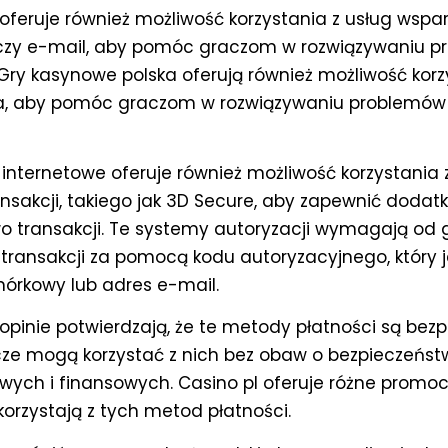
oferuje również możliwość korzystania z usług wsparc
czy e-mail, aby pomóc graczom w rozwiązywaniu p
Gry kasynowe polska oferują również możliwość korz
a, aby pomóc graczom w rozwiązywaniu problemów
 internetowe oferuje również możliwość korzystania
ansakcji, takiego jak 3D Secure, aby zapewnić doda
o transakcji. Te systemy autoryzacji wymagają od 
transakcji za pomocą kodu autoryzacyjnego, który 
mórkowy lub adres e-mail.
opinie potwierdzają, że te metody płatności są bez
cze mogą korzystać z nich bez obaw o bezpieczeńst
ych i finansowych. Casino pl oferuje różne promocj
 korzystają z tych metod płatności.