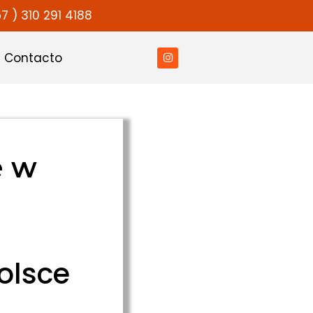
7 ) 310 291 4188
Contacto
e w
olsce