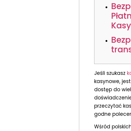
Bezp
Płat
Kasy
Bezp
tran
Jeśli szukasz
k
kasynowe, jes
dostęp do wiel
doświadczenie
przeczytać kas
godne polecen
Wśród polskich