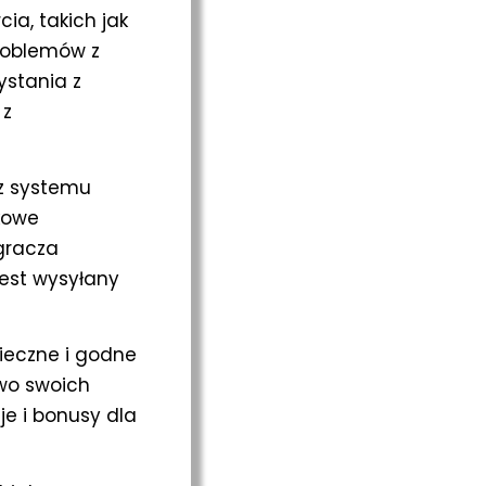
ia, takich jak
roblemów z
ystania z
 z
 z systemu
tkowe
gracza
jest wysyłany
pieczne i godne
wo swoich
e i bonusy dla