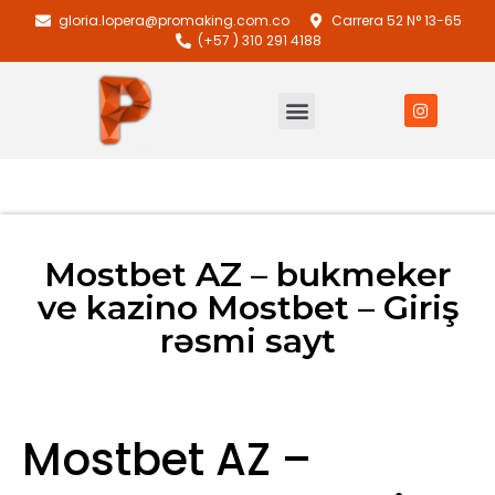
gloria.lopera@promaking.com.co
Carrera 52 N° 13-65
(+57 ) 310 291 4188
Mostbet AZ – bukmeker
ve kazino Mostbet – Giriş
rəsmi sayt
Mostbet AZ –