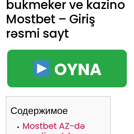
bukmeker ve kazino
Mostbet – Giriş
rəsmi sayt
OYNA
Содержимое
Mostbet AZ-də