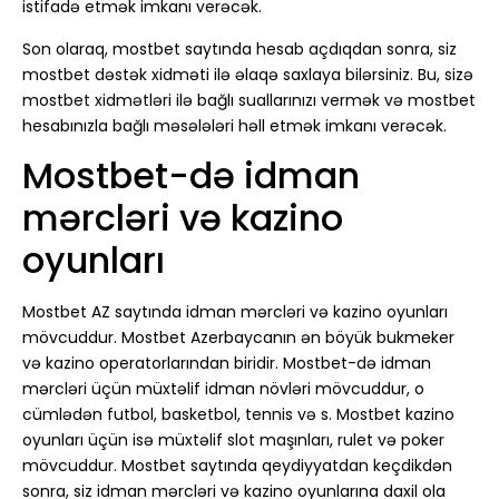
istifadə etmək imkanı verəcək.
Son olaraq, mostbet saytında hesab açdıqdan sonra, siz
mostbet dəstək xidməti ilə əlaqə saxlaya bilərsiniz. Bu, sizə
mostbet xidmətləri ilə bağlı suallarınızı vermək və mostbet
hesabınızla bağlı məsələləri həll etmək imkanı verəcək.
Mostbet-də idman
mərcləri və kazino
oyunları
Mostbet AZ saytında idman mərcləri və kazino oyunları
mövcuddur. Mostbet Azerbaycanın ən böyük bukmeker
və kazino operatorlarından biridir. Mostbet-də idman
mərcləri üçün müxtəlif idman növləri mövcuddur, o
cümlədən futbol, basketbol, tennis və s. Mostbet kazino
oyunları üçün isə müxtəlif slot maşınları, rulet və poker
mövcuddur. Mostbet saytında qeydiyyatdan keçdikdən
sonra, siz idman mərcləri və kazino oyunlarına daxil ola