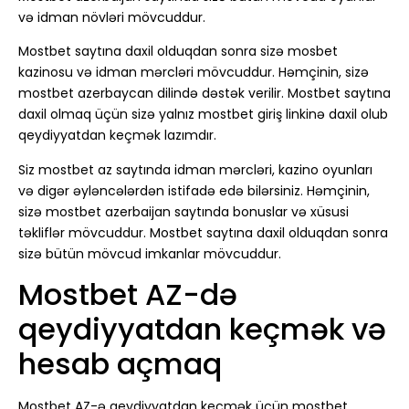
və idman növləri mövcuddur.
Mostbet saytına daxil olduqdan sonra sizə mosbet
kazinosu və idman mərcləri mövcuddur. Həmçinin, sizə
mostbet azerbaycan dilində dəstək verilir. Mostbet saytına
daxil olmaq üçün sizə yalnız mostbet giriş linkinə daxil olub
qeydiyyatdan keçmək lazımdır.
Siz mostbet az saytında idman mərcləri, kazino oyunları
və digər əyləncələrdən istifadə edə bilərsiniz. Həmçinin,
sizə mostbet azerbaijan saytında bonuslar və xüsusi
təkliflər mövcuddur. Mostbet saytına daxil olduqdan sonra
sizə bütün mövcud imkanlar mövcuddur.
Mostbet AZ-də
qeydiyyatdan keçmək və
hesab açmaq
Mostbet AZ-ə qeydiyyatdan keçmək üçün mostbet