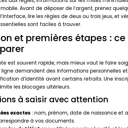
ès aux règles, informations sur les mises minimal
ur mobile. Avant de déposer de l’argent, prenez quel
’interface, lire les règles de deux ou trois jeux, et véri
sentielles sont faciles à trouver.
ion et premières étapes : ce 
éparer
te est souvent rapide, mais mieux vaut le faire so
n ligne demandent des informations personnelles e
fication d’identité avant certains retraits. Une inscr
imite les blocages ultérieurs.
ions à saisir avec attention
ées exactes
: nom, prénom, date de naissance et 
orrespondre à vos documents.