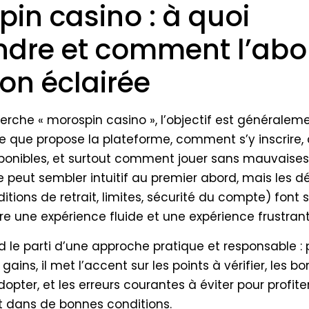
in casino : à quoi
endre et comment l’abo
on éclairée
erche « morospin casino », l’objectif est généraleme
 que propose la plateforme, comment s’y inscrire, 
sponibles, et surtout comment jouer sans mauvaises 
e peut sembler intuitif au premier abord, mais les dé
itions de retrait, limites, sécurité du compte) font 
re une expérience fluide et une expérience frustrant
 le parti d’une approche pratique et responsable : 
ains, il met l’accent sur les points à vérifier, les b
opter, et les erreurs courantes à éviter pour profite
t dans de bonnes conditions.