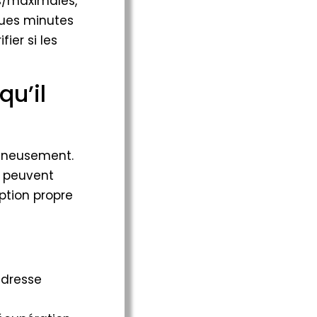
es/maximales,
ques minutes
fier si les
qu’il
igneusement.
t peuvent
iption propre
adresse