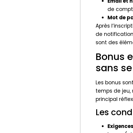
Email et 
de compt
Mot de pa
Après l’inscrip
de notification
sont des éléme
Bonus e
sans se
Les bonus sont
temps de jeu, 
principal réfle
Les condi
Exigences