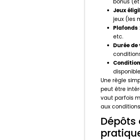
bonus (et 
Jeux éligi
jeux (les
Plafonds
etc.
Durée de 
condition
Condition
disponible
Une règle simp
peut être intér
vaut parfois m
aux conditions 
Dépôts e
pratiqu