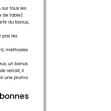
sur tous les
 de table).
artir du bonus,
z pas les
ment, méthodes
eux, un bonus
e retrait, il
sir une promo
t bonnes