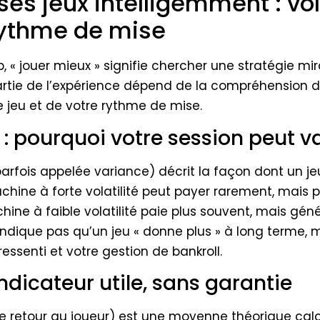
ses jeux intelligemment : vola
rythme de mise
 « jouer mieux » signifie chercher une stratégie mirac
rtie de l’expérience dépend de la compréhension 
 jeu et de votre rythme de mise.
é : pourquoi votre session peut v
arfois appelée variance) décrit la façon dont un jeu
chine à forte volatilité peut payer rarement, mais p
hine à faible volatilité paie plus souvent, mais gé
indique pas qu’un jeu « donne plus » à long terme, 
essenti et votre gestion de bankroll.
indicateur utile, sans garantie
e retour au joueur) est une moyenne théorique calc