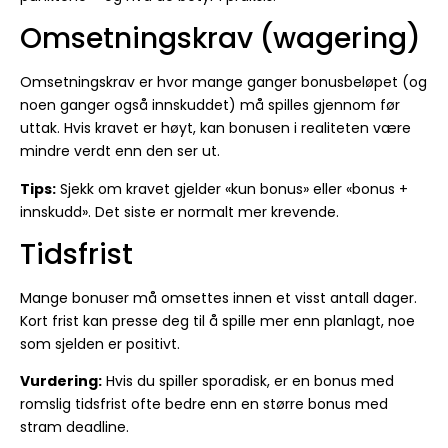
Omsetningskrav (wagering)
Omsetningskrav er hvor mange ganger bonusbeløpet (og
noen ganger også innskuddet) må spilles gjennom før
uttak. Hvis kravet er høyt, kan bonusen i realiteten være
mindre verdt enn den ser ut.
Tips:
Sjekk om kravet gjelder «kun bonus» eller «bonus +
innskudd». Det siste er normalt mer krevende.
Tidsfrist
Mange bonuser må omsettes innen et visst antall dager.
Kort frist kan presse deg til å spille mer enn planlagt, noe
som sjelden er positivt.
Vurdering:
Hvis du spiller sporadisk, er en bonus med
romslig tidsfrist ofte bedre enn en større bonus med
stram deadline.