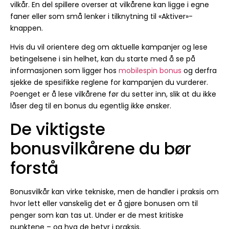
vilkår. En del spillere overser at vilkårene kan ligge i egne
faner eller som små lenker i tilknytning til «Aktiver»-
knappen.
Hvis du vil orientere deg om aktuelle kampanjer og lese
betingelsene i sin helhet, kan du starte med å se på
informasjonen som ligger hos
mobilespin bonus
og derfra
sjekke de spesifikke reglene for kampanjen du vurderer.
Poenget er å lese vilkårene før du setter inn, slik at du ikke
låser deg til en bonus du egentlig ikke ønsker.
De viktigste
bonusvilkårene du bør
forstå
Bonusvilkår kan virke tekniske, men de handler i praksis om
hvor lett eller vanskelig det er å gjøre bonusen om til
penger som kan tas ut. Under er de mest kritiske
punktene – og hva de betyr i praksis.