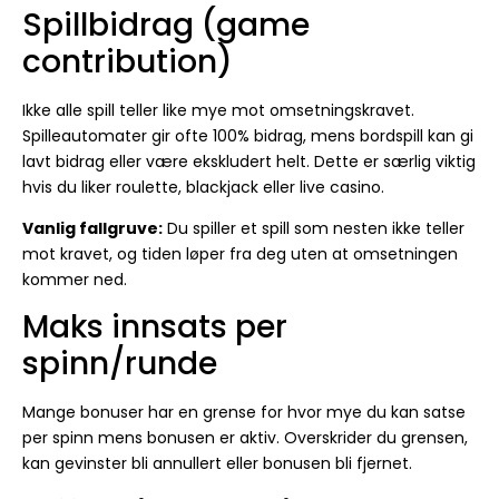
Spillbidrag (game
contribution)
Ikke alle spill teller like mye mot omsetningskravet.
Spilleautomater gir ofte 100% bidrag, mens bordspill kan gi
lavt bidrag eller være ekskludert helt. Dette er særlig viktig
hvis du liker roulette, blackjack eller live casino.
Vanlig fallgruve:
Du spiller et spill som nesten ikke teller
mot kravet, og tiden løper fra deg uten at omsetningen
kommer ned.
Maks innsats per
spinn/runde
Mange bonuser har en grense for hvor mye du kan satse
per spinn mens bonusen er aktiv. Overskrider du grensen,
kan gevinster bli annullert eller bonusen bli fjernet.