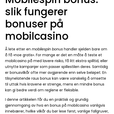
slik fungerer
bonuser på
mobilcasino
Å lete etter en
mobilespin bonus
handler sjelden bare om
å få «noe gratis». For mange er det en måte å teste et
mobilcasino på med lavere risiko, få litt ekstra spilltid, eller
utnytte kampanjer som passer spillestilen deres. Samtidig
er bonusvilkår ofte mer avgjørende enn selve beløpet. En
tilsynelatende raus bonus kan være vanskelig å omsette
til uttak hvis kravene er strenge, mens en mindre bonus
kan gi bedre verdi om reglene er fleksible.
I denne artikkelen får du en praktisk og grundig
gjennomgang av hva en bonus på mobilcasino vanligvis
innebærer, hvilke vilkår du bør lese først, vanlige fallgruver,