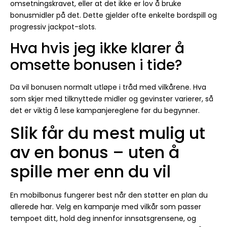
omsetningskravet, eller at det ikke er lov å bruke
bonusmidler på det. Dette gjelder ofte enkelte bordspill og
progressiv jackpot-slots.
Hva hvis jeg ikke klarer å
omsette bonusen i tide?
Da vil bonusen normalt utløpe i tråd med vilkårene. Hva
som skjer med tilknyttede midler og gevinster varierer, så
det er viktig å lese kampanjereglene før du begynner.
Slik får du mest mulig ut
av en bonus – uten å
spille mer enn du vil
En mobilbonus fungerer best når den støtter en plan du
allerede har. Velg en kampanje med vilkår som passer
tempoet ditt, hold deg innenfor innsatsgrensene, og