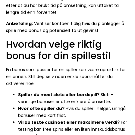
etter at du har brukt tid på omsetning, kan uttaket ta
lengre tid enn forventet.
Anbefaling:
Verifiser kontoen tidlig hvis du planlegger å
spille med bonus og potensielt ta ut gevinst.
Hvordan velge riktig
bonus for din spillestil
En bonus som passer for én spiller kan være upraktisk for
en annen. Still deg selv noen enkle spørsmål før du
aktiverer noe:
Spiller du mest slots eller bordspill?
Slots-
vennlige bonuser er ofte enklere å omsette.
Hvor ofte spiller du?
Hvis du spiller i helger, unngå
bonuser med kort frist.
Vil du teste casinoet eller maksimere verdi?
For
testing kan free spins eller en liten innskuddsbonus