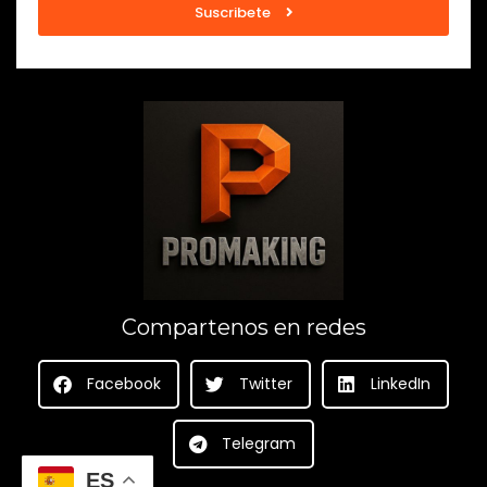
Suscribete
Compartenos en redes
Facebook
Twitter
LinkedIn
Telegram
ES