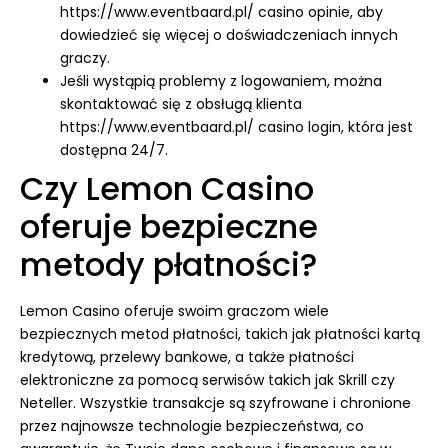
https://www.eventbaard.pl/ casino opinie, aby
dowiedzieć się więcej o doświadczeniach innych
graczy.
Jeśli wystąpią problemy z logowaniem, można
skontaktować się z obsługą klienta
https://www.eventbaard.pl/ casino login, która jest
dostępna 24/7.
Czy Lemon Casino
oferuje bezpieczne
metody płatności?
Lemon Casino oferuje swoim graczom wiele
bezpiecznych metod płatności, takich jak płatności kartą
kredytową, przelewy bankowe, a także płatności
elektroniczne za pomocą serwisów takich jak Skrill czy
Neteller. Wszystkie transakcje są szyfrowane i chronione
przez najnowsze technologie bezpieczeństwa, co