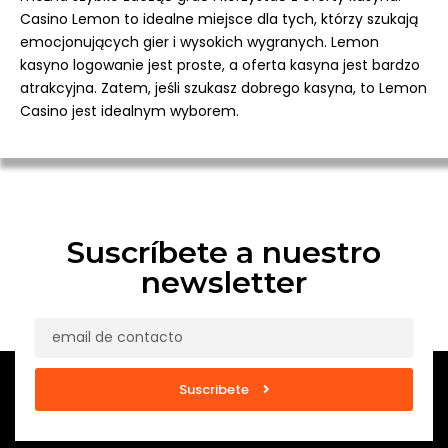
Casino Lemon to idealne miejsce dla tych, którzy szukają
emocjonujących gier i wysokich wygranych. Lemon
kasyno logowanie jest proste, a oferta kasyna jest bardzo
atrakcyjna. Zatem, jeśli szukasz dobrego kasyna, to Lemon
Casino jest idealnym wyborem.
Suscríbete a nuestro
newsletter
Suscribete