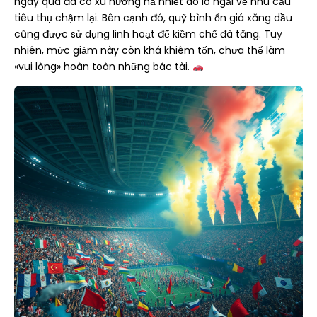
ngày qua đã có xu hướng hạ nhiệt do lo ngại về nhu cầu
tiêu thụ chậm lại. Bên cạnh đó, quỹ bình ổn giá xăng dầu
cũng được sử dụng linh hoạt để kiềm chế đà tăng. Tuy
nhiên, mức giảm này còn khá khiêm tốn, chưa thể làm
«vui lòng» hoàn toàn những bác tài.