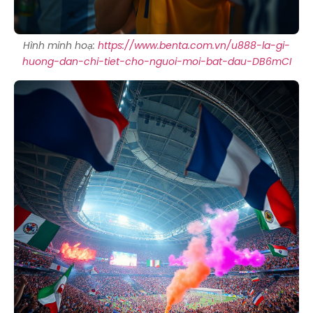
Hình minh hoạ:
https://www.benta.com.vn/u888-la-gi-
huong-dan-chi-tiet-cho-nguoi-moi-bat-dau-DB6mCI