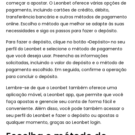
começar a apostar. O Leonbet oferece várias opções de
pagamento, incluindo cartões de crédito, débito,
transferência bancária e outros métodos de pagamento
online. Escolha o método que melhor se adapte às suas
necessidades e siga os passos para fazer o depósito.
Para fazer o depósito, clique no botão «Depósito» no seu
perfil do Leonbet e selecione o método de pagamento
que você deseja usar. Preencha as informações
solicitadas, incluindo o valor do depósito e o método de
pagamento escolhido. Em seguida, confirme a operação
para concluir o depósito.
Lembre-se de que o Leonbet também oferece uma
aplicação móvel, a Leonbet app, que permite que você
faça apostas e gerencie seu conta de forma fácil e
conveniente. Além disso, você pode também acessar o
seu perfil do Leonbet e fazer o depósito ou apostas a
qualquer momento, graças ao Leonbet login.