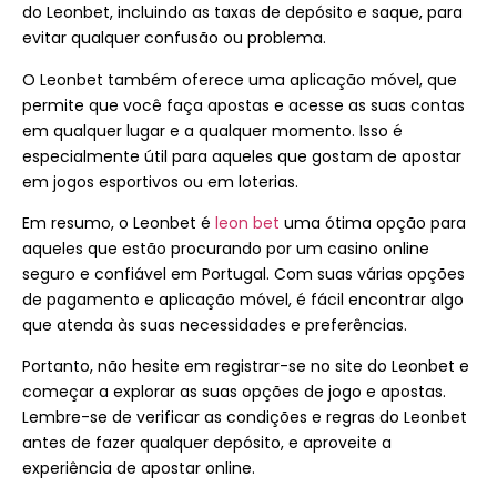
do Leonbet, incluindo as taxas de depósito e saque, para
evitar qualquer confusão ou problema.
O Leonbet também oferece uma aplicação móvel, que
permite que você faça apostas e acesse as suas contas
em qualquer lugar e a qualquer momento. Isso é
especialmente útil para aqueles que gostam de apostar
em jogos esportivos ou em loterias.
Em resumo, o Leonbet é
leon bet
uma ótima opção para
aqueles que estão procurando por um casino online
seguro e confiável em Portugal. Com suas várias opções
de pagamento e aplicação móvel, é fácil encontrar algo
que atenda às suas necessidades e preferências.
Portanto, não hesite em registrar-se no site do Leonbet e
começar a explorar as suas opções de jogo e apostas.
Lembre-se de verificar as condições e regras do Leonbet
antes de fazer qualquer depósito, e aproveite a
experiência de apostar online.