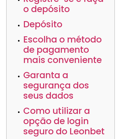
o depósito
Depósito
Escolha o método
de pagamento
mais conveniente
Garanta a
segurança dos
seus dados
Como utilizar a
opção de login
seguro do Leonbet