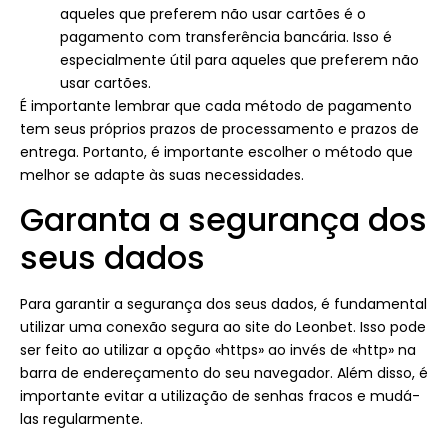
aqueles que preferem não usar cartões é o
pagamento com transferência bancária. Isso é
especialmente útil para aqueles que preferem não
usar cartões.
É importante lembrar que cada método de pagamento
tem seus próprios prazos de processamento e prazos de
entrega. Portanto, é importante escolher o método que
melhor se adapte às suas necessidades.
Garanta a segurança dos
seus dados
Para garantir a segurança dos seus dados, é fundamental
utilizar uma conexão segura ao site do Leonbet. Isso pode
ser feito ao utilizar a opção «https» ao invés de «http» na
barra de endereçamento do seu navegador. Além disso, é
importante evitar a utilização de senhas fracos e mudá-
las regularmente.