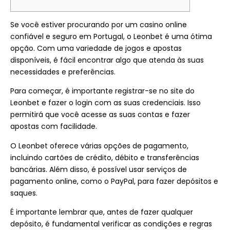
Se você estiver procurando por um casino online
confiável e seguro em Portugal, o Leonbet é uma ótima
opção. Com uma variedade de jogos e apostas
disponíveis, é fácil encontrar algo que atenda às suas
necessidades e preferências.
Para começar, é importante registrar-se no site do
Leonbet e fazer o login com as suas credenciais. Isso
permitirá que você acesse as suas contas e fazer
apostas com facilidade.
O Leonbet oferece várias opções de pagamento,
incluindo cartões de crédito, débito e transferências
bancárias. Além disso, é possível usar serviços de
pagamento online, como o PayPal, para fazer depósitos e
saques.
É importante lembrar que, antes de fazer qualquer
depósito, é fundamental verificar as condições e regras