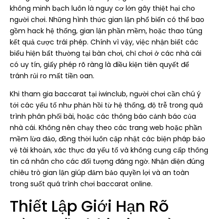
không minh bạch luôn là nguy cơ lớn gây thiệt hại cho
người chơi. Những hình thức gian lận phổ biến có thể bao
gồm hack hệ thống, gian lận phần mềm, hoặc thao túng
kết quả cược trái phép. Chính vì vậy, việc nhận biết các
biểu hiện bất thường tại bàn chơi, chỉ chơi ở các nhà cái
có uy tín, giấy phép rõ ràng là điều kiện tiên quyết để
tránh rủi ro mất tiền oan.
Khi tham gia baccarat tại iwinclub, người chơi cần chú ý
tới các yếu tố như phản hồi từ hệ thống, độ trễ trong quá
trình phân phối bài, hoặc các thông báo cảnh báo của
nhà cái. Không nên chạy theo các trang web hoặc phần
mềm lừa đảo, đồng thời luôn cập nhật các biện pháp bảo
vệ tài khoản, xác thực đa yếu tố và không cung cấp thông
tin cá nhân cho các đối tượng đáng ngờ. Nhận diện đúng
chiêu trò gian lận giúp đảm bảo quyền lợi và an toàn
trong suốt quá trình chơi baccarat online.
Thiết Lập Giới Hạn Rõ