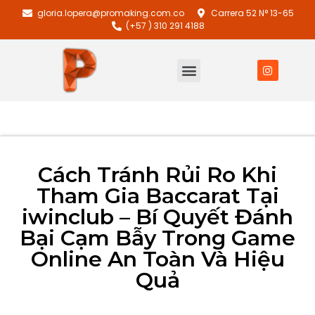
gloria.lopera@promaking.com.co
Carrera 52 N° 13-65
(+57 ) 310 291 4188
Cách Tránh Rủi Ro Khi
Tham Gia Baccarat Tại
iwinclub – Bí Quyết Đánh
Bại Cạm Bẫy Trong Game
Online An Toàn Và Hiệu
Quả