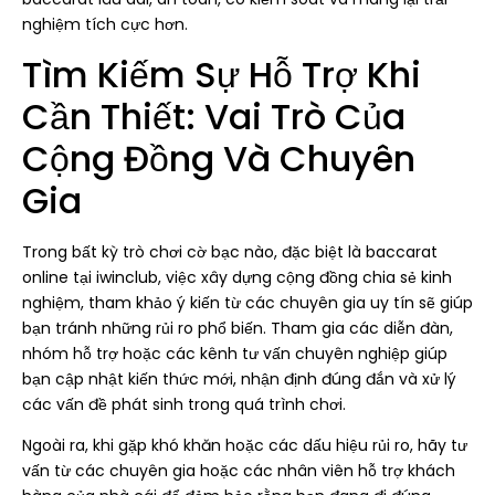
nghiệm tích cực hơn.
Tìm Kiếm Sự Hỗ Trợ Khi
Cần Thiết: Vai Trò Của
Cộng Đồng Và Chuyên
Gia
Trong bất kỳ trò chơi cờ bạc nào, đặc biệt là baccarat
online tại iwinclub, việc xây dựng cộng đồng chia sẻ kinh
nghiệm, tham khảo ý kiến từ các chuyên gia uy tín sẽ giúp
bạn tránh những rủi ro phổ biến. Tham gia các diễn đàn,
nhóm hỗ trợ hoặc các kênh tư vấn chuyên nghiệp giúp
bạn cập nhật kiến thức mới, nhận định đúng đắn và xử lý
các vấn đề phát sinh trong quá trình chơi.
Ngoài ra, khi gặp khó khăn hoặc các dấu hiệu rủi ro, hãy tư
vấn từ các chuyên gia hoặc các nhân viên hỗ trợ khách