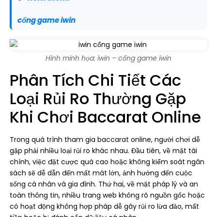
cổng game iwin
Hình minh họa: iwin – cổng game iwin
Phân Tích Chi Tiết Các
Loại Rủi Ro Thường Gặp
Khi Chơi Baccarat Online
Trong quá trình tham gia baccarat online, người chơi dễ
gặp phải nhiều loại rủi ro khác nhau. Đầu tiên, về mặt tài
chính, việc đặt cược quá cao hoặc không kiểm soát ngân
sách sẽ dễ dẫn đến mất mát lớn, ảnh hưởng đến cuộc
sống cá nhân và gia đình. Thứ hai, về mặt pháp lý và an
toàn thông tin, nhiều trang web không rõ nguồn gốc hoặc
có hoạt động không hợp pháp dễ gây rủi ro lừa đảo, mất