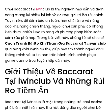
Chơi baccarat tại
iwin
club là trải nghiệm hấp dẫn và tiềm
năng mang lại nhiều lợi ích về cả mặt giải trí lẫn tài chính.
Tuy nhiên, để đảm bảo an toàn, hạn chế rủi ro và nâng
cao khả năng chiến thắng, người chơi cần phải có những
kiến thức, chiến lược rõ ràng và phương pháp kiểm soát
cảm xúc phù hợp. Trong bài viết này, chúng tôi sẽ chia sẻ
Cách Tránh Rủi Ro Khi Tham Gia Baccarat Tại iwinclub
qua từng khía cạnh cụ thể, giúp bạn trở thành người chơi
thông minh và tự tin hơn trên hành trình chinh phục
game casino trực tuyến hấp dẫn này.
Giới Thiệu Về Baccarat
Tại iwinclub Và Những Rủi
Ro Tiềm Ẩn
Baccarat tại iwinclub là một trong những trò chơi casino
phổ biến nhất hiện nay, thu hút đông đảo người chơi bởi