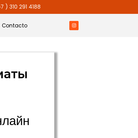
7 ) 310 291 4188
Contacto
маты
нлайн