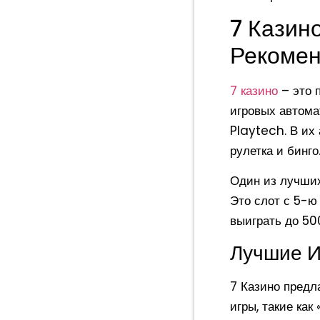
7 Казин
Рекомен
7 казино
– это 
игровых автома
Playtech. В их 
рулетка и бинго
Один из лучших
Это слот с 5-ю
выиграть до 50
Лучшие И
7 Казино предл
игры, такие ка