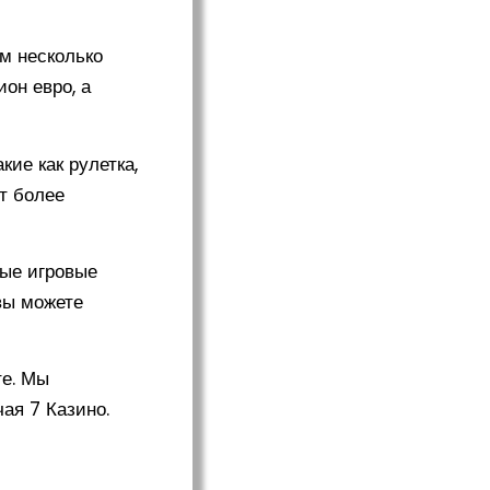
м несколько
он евро, а
кие как рулетка,
т более
вые игровые
вы можете
те. Мы
ая 7 Казино.