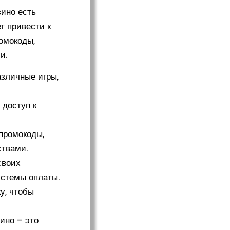
зино есть
т привести к
омокоды,
и.
азличные игры,
 доступ к
промокоды,
ствами.
своих
истемы оплаты.
у, чтобы
зино – это