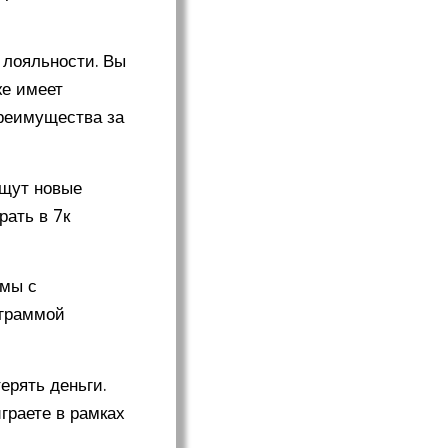
 лояльности. Вы
же имеет
преимущества за
ищут новые
рать в 7к
омы с
ограммой
ерять деньги.
граете в рамках