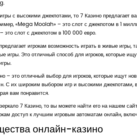
g.
игры с высокими джекпотами, то 7 Казино предлагает ва
ример, «Mega Moolah» – это слот с джекпотом в 1 милли
– это слот с джекпотом в 100 000 евро.
предлагает игрокам возможность играть в живые игры, та
ные игры. Это отличный способ для игроков, которые ищу
игры.
ино – это отличный выбор для игроков, которые ищут но
н. С их широким выбором игр и высокими джекпотами, 
орая вам понравится.
зеркало 7 Казино, то вы можете найти его на нашем сай
окам доступ к лучшим игровым автоматам онлайн, включ
ества онлайн-казино