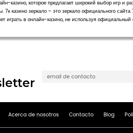
айн-казино, которое предлагает широкий выбор игр и р
. 7к казино зеркало – это зеркало официального сайта 7
яет играть в онлайн-казино, не используя официальный 
letter
Acerca de nosotros
Contacto
Blog
Pol