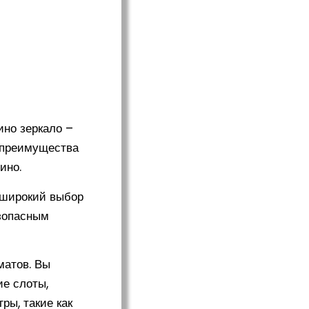
ино зеркало –
о преимущества
ино.
м широкий выбор
езопасным
матов. Вы
ие слоты,
ры, такие как