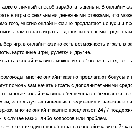
 также отличный способ заработать деньги. В онлайн-ка
рать в игры с реальными денежными ставками, что може
ме того, многие онлайн-казино предлагают бонусы и пр
помочь вам начать играть с дополнительными средствам
бор игр: в онлайн-казино есть возможность играть в р
оты, карточные игры, рулетку и другие.
играть в онлайн-казино можно из любого места, где есть
промокоды: многие онлайн-казино предлагают бонусы и 
огут помочь вам начать играть с дополнительными сред
сть: многие онлайн-казино обеспечивают безопасность 
елей, используя защищенные соединения и надежные с
ержка: многие онлайн-казино предлагают 24/7 поддержк
м в случае каких-либо вопросов или проблем.
ло – это еще один способ играть в онлайн-казино. 7к ка