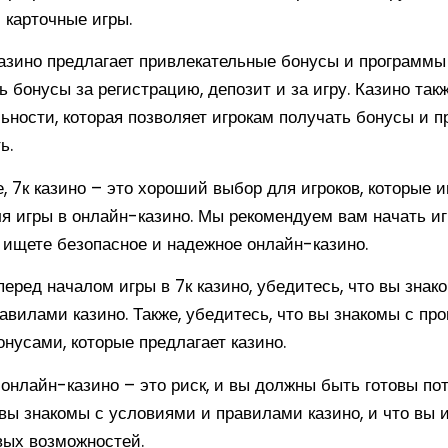
и карточные игры.
 казино предлагает привлекательные бонусы и программы
 бонусы за регистрацию, депозит и за игру. Казино так
ьности, которая позволяет игрокам получать бонусы и 
ь.
, 7к казино – это хороший выбор для игроков, которые 
я игры в онлайн-казино. Мы рекомендуем вам начать иг
ы ищете безопасное и надежное онлайн-казино.
еред началом игры в 7к казино, убедитесь, что вы знак
авилами казино. Также, убедитесь, что вы знакомы с пр
онусами, которые предлагает казино.
 онлайн-казино – это риск, и вы должны быть готовы пот
 вы знакомы с условиями и правилами казино, и что вы и
ых возможностей.