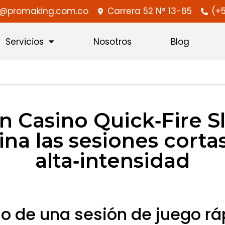
ra@promaking.com.co
Carrera 52 N° 13-65
(+5
Servicios
Nosotros
Blog
n Casino Quick‑Fire Sl
na las sesiones cortas
alta‑intensidad
lso de una sesión de juego r