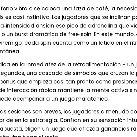
éfono vibra o se coloca una taza de café, la neces
ls es casi instintiva. Los jugadores que se inclinan 
lta‑intensidad ansían ese pico de adrenalina que v
o un burst dramático de free‑spin. En este mundo, e
enemigo; cada spin cuenta como un latido en el rit
ntánea.
adica en la inmediatez de la retroalimentación – un 
segundos, una cascada de símbolos que cruzan la p
bonus que empieza casi tan pronto como presionas
o de interacción rápida mantiene la mente activa sin
uede acompañar a un juego maratónico.
las sesiones son breves, los jugadores a menudo co
gar de en la estrategia. Confían en su sensación intu
apuesta, eligen un juego que ofrezca ganancias rá