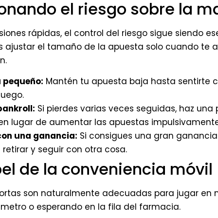
ionando el riesgo sobre la m
siones rápidas, el control del riesgo sigue siendo es
es ajustar el tamaño de la apuesta solo cuando te 
n.
 pequeño:
Mantén tu apuesta baja hasta sentirte 
juego.
bankroll:
Si pierdes varias veces seguidas, haz una
en lugar de aumentar las apuestas impulsivamente
con una ganancia:
Si consigues una gran ganancia a
retirar y seguir con otra cosa.
pel de la conveniencia móvil
cortas son naturalmente adecuadas para jugar en 
 metro o esperando en la fila del farmacia.