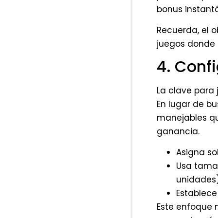
bonus instant
Recuerda, el o
juegos donde 
4. Conf
La clave para 
En lugar de b
manejables qu
ganancia.
Asigna so
Usa tamañ
unidades)
Establece
Este enfoque 