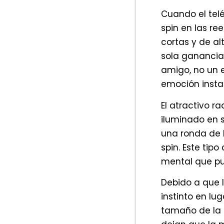
Cuando el tel
spin en las ree
cortas y de a
sola ganancia 
amigo, no un 
emoción insta
El atractivo r
iluminado en 
una ronda de 
spin. Este tip
mental que p
Debido a que 
instinto en lu
tamaño de la 