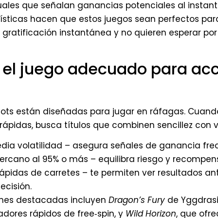
suales que señalan ganancias potenciales al instan
rísticas hacen que estos juegos sean perfectos par
gratificación instantánea y no quieren esperar por
ir el juego adecuado para ac
slots están diseñadas para jugar en ráfagas. Cuan
ápidas, busca títulos que combinen sencillez con v
dia volatilidad – asegura señales de ganancia fre
cercano al 95% o más – equilibra riesgo y recompen
ápidas de carretes – te permiten ver resultados an
ecisión.
ones destacadas incluyen
Dragon’s Fury
de Yggdrasi
adores rápidos de free‑spin, y
Wild Horizon
, que ofr